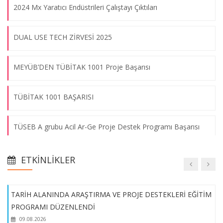
2024 Mx Yaratıcı Endüstrileri Çalıştayı Çıktıları
Kara Kuvvetleri İkmal, Maliye ve Eğitim Merkez Komutanlığı İş
DUAL USE TECH ZİRVESİ 2025
Birliği Toplantısı
09.08.2026
MEYÜB’DEN TÜBİTAK 1001 Proje Başarısı
Girişimcilik Etkinliğimiz Çalıştay Programı ile Tamamlandı!
TÜBİTAK 1001 BAŞARISI
09.08.2026
TÜSEB A grubu Acil Ar-Ge Proje Destek Programı Başarısı
Üniversitemiz Akademisyenlerinden Büyük Başarı!
Temel Patent Eğitimi
09.08.2026
ETKINLIKLER
İşletme Fakültesi Yönetim Bilişim Sistemleri Bölümü Öğretim
TARİH ALANINDA ARAŞTIRMA VE PROJE DESTEKLERİ EĞİTİM
Üyesi Doç. Dr. Tutku Tuncalı Yaman’ın European Cooperation
PROGRAMI DÜZENLENDİ
in Science and Technology - COST Aksiyonu Başarısı
09.08.2026