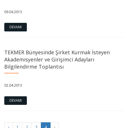
09.04.2013
DEVAMI
TEKMER Bünyesinde Şirket Kurmak İsteyen
Akademisyenler ve Girişimci Adayları
Bilgilendirme Toplantısı
TÜBİTAK TEYDEB 1832 Sanayide Yeşil Dönüşüm Çağrısı
02.04.2013
açıldı!
DEVAMI
Marmara Üniversitesi Mx Yaratıcı Endüstriler Çalıştayı 2024
için Hazırız!
‹
1
2
3
4
›