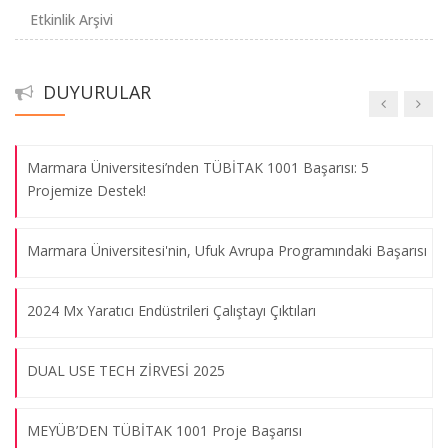
TH Köln Üniversitesi' nden Prof. Ragna Seidler de Alwis' in
Etkinlik Arşivi
TÜBİTAK 2209-A Proje Başarısı
İnovasyon Semineri
09.08.2026
Eczacılık Fakültesi 2023 Yılı 2. Dönem Tübitak 2209-A Proje
DUYURULAR
Başarıları
TAYSAD Organizasyonunda TTO' lar ve TAYSAD ’a Üye Olan
Ar-Ge Merkezleri Bir Araya Geldi!
Marmara Üniversitesi’nden TÜBİTAK 1001 Başarısı: 5
Projemize Destek!
09.08.2026
Marmara Üniversitesi'nin, Ufuk Avrupa Programındaki Başarısı
Mühendislik Fakültesi ve İşletme Fakültesi İşbirliği
09.08.2026
2024 Mx Yaratıcı Endüstrileri Çalıştayı Çıktıları
Kara Kuvvetleri İkmal, Maliye ve Eğitim Merkez Komutanlığı İş
DUAL USE TECH ZİRVESİ 2025
Birliği Toplantısı
09.08.2026
MEYÜB’DEN TÜBİTAK 1001 Proje Başarısı