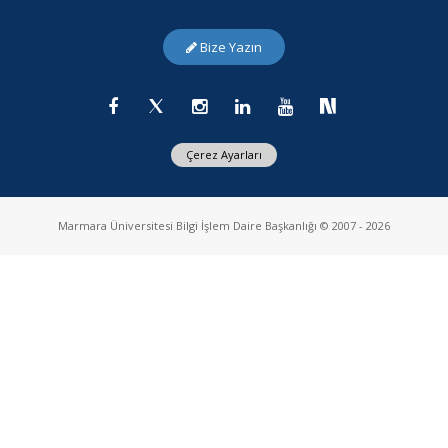
09.08.2026
Bize Yazın
TAYSAD Organizasyonunda TTO' lar ve TAYSAD ’a Üye Olan
Ar-Ge Merkezleri Bir Araya Geldi!
09.08.2026
Çerez Ayarları
Mühendislik Fakültesi ve İşletme Fakültesi İşbirliği
Marmara Üniversitesi Bilgi İşlem Daire Başkanlığı © 2007 - 2026
09.08.2026
Kara Kuvvetleri İkmal, Maliye ve Eğitim Merkez Komutanlığı İş
Birliği Toplantısı
09.08.2026
Girişimcilik Etkinliğimiz Çalıştay Programı ile Tamamlandı!