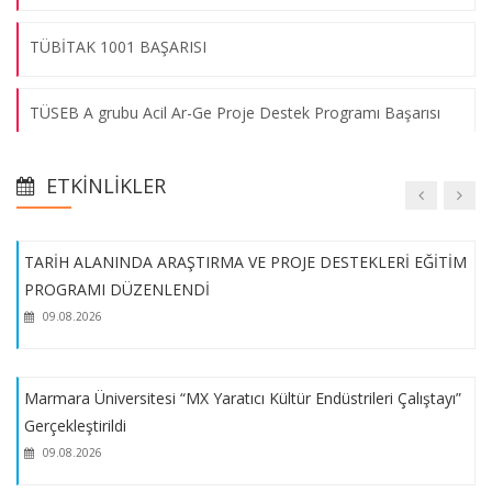
Girişimcilik Etkinliğimiz Çalıştay Programı ile Tamamlandı!
TÜBİTAK 1001 BAŞARISI
09.08.2026
TÜSEB A grubu Acil Ar-Ge Proje Destek Programı Başarısı
Üniversitemiz Akademisyenlerinden Büyük Başarı!
Temel Patent Eğitimi
09.08.2026
ETKINLIKLER
İşletme Fakültesi Yönetim Bilişim Sistemleri Bölümü Öğretim
TARİH ALANINDA ARAŞTIRMA VE PROJE DESTEKLERİ EĞİTİM
Üyesi Doç. Dr. Tutku Tuncalı Yaman’ın European Cooperation
PROGRAMI DÜZENLENDİ
in Science and Technology - COST Aksiyonu Başarısı
09.08.2026
TÜBİTAK 4008 BAŞARISI
Marmara Üniversitesi “MX Yaratıcı Kültür Endüstrileri Çalıştayı”
Gerçekleştirildi
TÜSEB A Grubu Acil Ar-Ge Proje Başarısı
09.08.2026