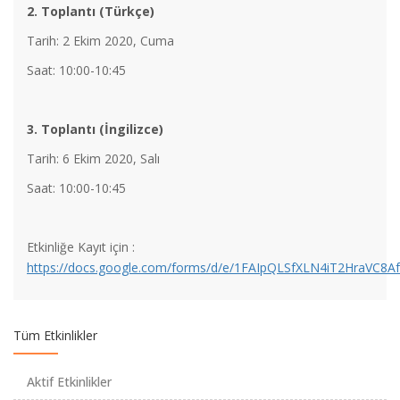
2. Toplantı (Türkçe)
Tarih: 2 Ekim 2020, Cuma
Saat: 10:00-10:45
TÜBİTAK TEYDEB 1832 Sanayide Yeşil Dönüşüm Çağrısı
3. Toplantı (İngilizce)
açıldı!
Tarih: 6 Ekim 2020, Salı
Saat: 10:00-10:45
Marmara Üniversitesi Mx Yaratıcı Endüstriler Çalıştayı 2024
için Hazırız!
Etkinliğe Kayıt için :
https://docs.google.com/forms/d/e/1FAIpQLSfXLN4iT2HraV
TÜBİTAK-İtalya Ulusal Araştırma Kurumu (CNR) İkili İş Birliği
Programı 2024 Yılı Çağrısı Başvuruya Açılıyor!
Tüm Etkinlikler
TÜBİTAK-Kore Ulusal Araştırma Vakfı (NRF) İkili İş Birliği
Programı 2024 Yılı Çağrısı Başvuruya Açıldı
Aktif Etkinlikler