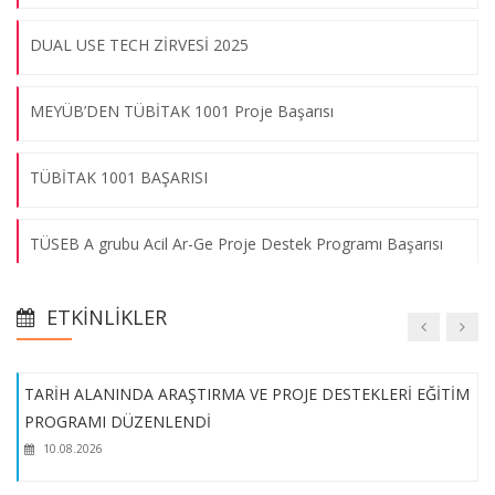
Kara Kuvvetleri İkmal, Maliye ve Eğitim Merkez Komutanlığı İş
DUAL USE TECH ZİRVESİ 2025
Birliği Toplantısı
10.08.2026
MEYÜB’DEN TÜBİTAK 1001 Proje Başarısı
Girişimcilik Etkinliğimiz Çalıştay Programı ile Tamamlandı!
TÜBİTAK 1001 BAŞARISI
10.08.2026
TÜSEB A grubu Acil Ar-Ge Proje Destek Programı Başarısı
Üniversitemiz Akademisyenlerinden Büyük Başarı!
Temel Patent Eğitimi
10.08.2026
ETKINLIKLER
İşletme Fakültesi Yönetim Bilişim Sistemleri Bölümü Öğretim
TARİH ALANINDA ARAŞTIRMA VE PROJE DESTEKLERİ EĞİTİM
Üyesi Doç. Dr. Tutku Tuncalı Yaman’ın European Cooperation
PROGRAMI DÜZENLENDİ
in Science and Technology - COST Aksiyonu Başarısı
10.08.2026
TÜBİTAK 4008 BAŞARISI