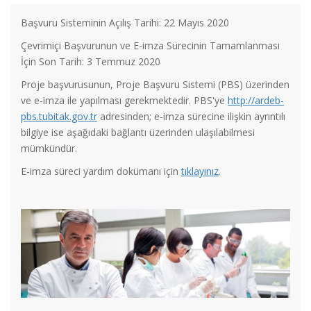
Başvuru Sisteminin Açılış Tarihi: 22 Mayıs 2020
Çevrimiçi Başvurunun ve E-imza Sürecinin Tamamlanması
İçin Son Tarih: 3 Temmuz 2020
Proje başvurusunun, Proje Başvuru Sistemi (PBS) üzerinden
ve e-imza ile yapılması gerekmektedir. PBS'ye
http://ardeb-
pbs.tubitak.gov.tr
adresinden; e-imza sürecine ilişkin ayrıntılı
bilgiye ise aşağıdaki bağlantı üzerinden ulaşılabilmesi
mümkündür.
E-imza süreci yardım dokümanı için
tıklayınız
.
TÜBİTAK TEYDEB 1832 Sanayide Yeşil Dönüşüm Çağrısı
açıldı!
Marmara Üniversitesi Mx Yaratıcı Endüstriler Çalıştayı 2024
için Hazırız!
TÜBİTAK-İtalya Ulusal Araştırma Kurumu (CNR) İkili İş Birliği
Programı 2024 Yılı Çağrısı Başvuruya Açılıyor!