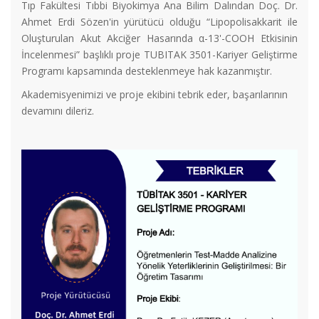
Tıp Fakültesi Tıbbi Biyokimya Ana Bilim Dalından Doç. Dr.
Ahmet Erdi Sözen'in yürütücü olduğu “Lipopolisakkarit ile
Oluşturulan Akut Akciğer Hasarında α-13'-COOH Etkisinin
İncelenmesi” başlıklı proje TUBITAK 3501-Kariyer Geliştirme
Programı kapsamında desteklenmeye hak kazanmıştır.
Akademisyenimizi ve proje ekibini tebrik eder, başarılarının
devamını dileriz.
TÜBİTAK TEYDEB 1832 Sanayide Yeşil Dönüşüm Çağrısı