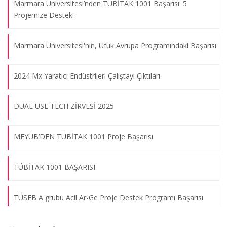
Ar-Ge Merkezleri Bir Araya Geldi!
Marmara Üniversitesi’nden TÜBİTAK 1001 Başarısı: 5
Projemize Destek!
09.08.2026
Marmara Üniversitesi'nin, Ufuk Avrupa Programındaki Başarısı
Mühendislik Fakültesi ve İşletme Fakültesi İşbirliği
09.08.2026
2024 Mx Yaratıcı Endüstrileri Çalıştayı Çıktıları
Kara Kuvvetleri İkmal, Maliye ve Eğitim Merkez Komutanlığı İş
DUAL USE TECH ZİRVESİ 2025
Birliği Toplantısı
09.08.2026
MEYÜB’DEN TÜBİTAK 1001 Proje Başarısı
Girişimcilik Etkinliğimiz Çalıştay Programı ile Tamamlandı!
TÜBİTAK 1001 BAŞARISI
09.08.2026
TÜSEB A grubu Acil Ar-Ge Proje Destek Programı Başarısı
Üniversitemiz Akademisyenlerinden Büyük Başarı!